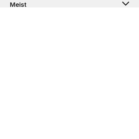
Meist
Klienditugi
Copyright © 2026 USRetail CZ s.r.o., U Hvězdy 1451/4