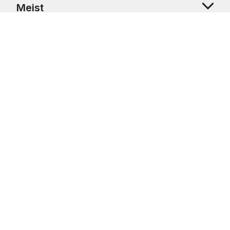
Meist
Klienditugi
Copyright © 2026 USRetail CZ s.r.o., U Hvězdy 1451/4