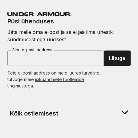
Püsi ühenduses
Jäta meile oma e-post ja sa ei jää ilma ühestki
sündmusest ega uudisest.
Sinu e-posti aadress
Liituge
Teie e-posti aadress on meie juures turvaline,
tutvuge meie
isikuandmete töötlemise
tingimustega.
Kõik ostlemisest