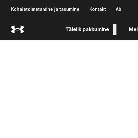
Kohaletoimetamine ja tasumine
Kontakt
Abi
Täielik pakkumine
Me
Tehn