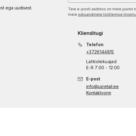
est ega uudisest.
Teie e-posti aadress on meie juures t
meie
isikuandmete töötlemise tingim
Klienditugi
Telefon
+3726144815
Lahtiolekuajad
E
-
R
7:00 - 12:00
E-post
info@usretail.ee
Kontaktvorm