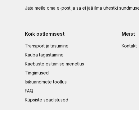
Jäta meile oma e-post ja sa ei jää ilma ühestki sündmus
Kõik ostlemisest
Meist
Transport ja tasumine
Kontakt
Kauba tagastamine
Kaebuste esitamise menetlus
Tingimused
Isikuandmete töötlus
FAQ
Küpsiste seadistused