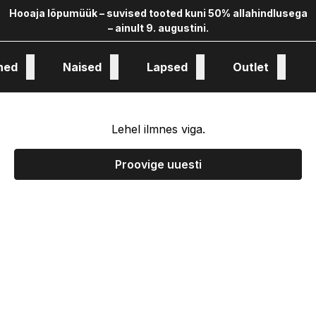
Hooaja lõpumüük – suvised tooted kuni 50% allahindlusega
– ainult 9. augustini.
hed
Naised
Lapsed
Outlet
oloogia ja kollekstioon
Lehel ilmnes viga.
Proovige uuesti