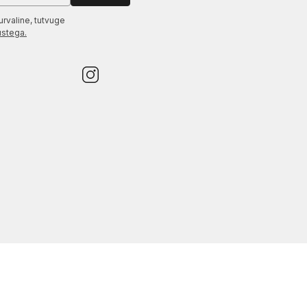
urvaline, tutvuge
ustega.