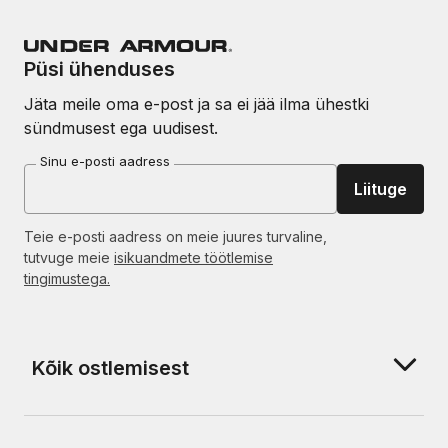
Püsi ühenduses
Jäta meile oma e-post ja sa ei jää ilma ühestki
sündmusest ega uudisest.
Sinu e-posti aadress
Liituge
Teie e-posti aadress on meie juures turvaline,
tutvuge meie
isikuandmete töötlemise
tingimustega.
Kõik ostlemisest