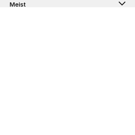
Meist
Klienditugi
Copyright © 2026 USRetail CZ s.r.o., U Hvězdy 1451/4