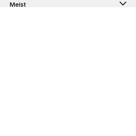
Meist
Klienditugi
Copyright © 2026 USRetail CZ s.r.o., U Hvězdy 1451/4