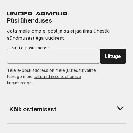
Püsi ühenduses
Jäta meile oma e-post ja sa ei jää ilma ühestki
sündmusest ega uudisest.
Sinu e-posti aadress
Liituge
Teie e-posti aadress on meie juures turvaline,
tutvuge meie
isikuandmete töötlemise
tingimustega.
Kõik ostlemisest