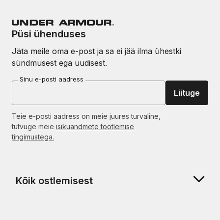
Püsi ühenduses
Jäta meile oma e-post ja sa ei jää ilma ühestki
sündmusest ega uudisest.
Sinu e-posti aadress
Liituge
Teie e-posti aadress on meie juures turvaline,
tutvuge meie
isikuandmete töötlemise
tingimustega.
Kõik ostlemisest