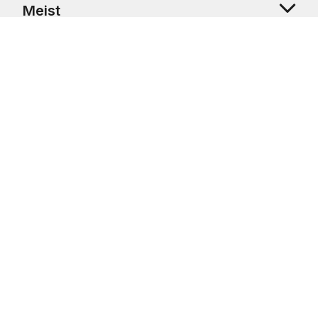
Meist
Klienditugi
Copyright © 2026 USRetail CZ s.r.o., U Hvězdy 1451/4