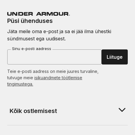
Püsi ühenduses
Jäta meile oma e-post ja sa ei jää ilma ühestki
sündmusest ega uudisest.
Sinu e-posti aadress
Liituge
Teie e-posti aadress on meie juures turvaline,
tutvuge meie
isikuandmete töötlemise
tingimustega.
Kõik ostlemisest