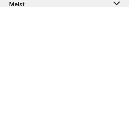
Meist
Klienditugi
Copyright © 2026 USRetail CZ s.r.o., U Hvězdy 1451/4