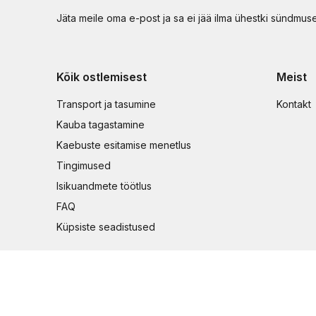
Jäta meile oma e-post ja sa ei jää ilma ühestki sündmus
Kõik ostlemisest
Meist
Transport ja tasumine
Kontakt
Kauba tagastamine
Kaebuste esitamise menetlus
Tingimused
Isikuandmete töötlus
FAQ
Küpsiste seadistused