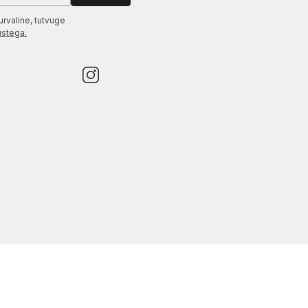
urvaline, tutvuge
ustega.