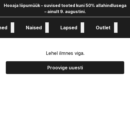
Hooaja lõpumüük – suvised tooted kuni 50% allahindlusega
– ainult 9. augustini.
hed
Naised
Lapsed
Outlet
oloogia ja kollekstioon
Lehel ilmnes viga.
Proovige uuesti