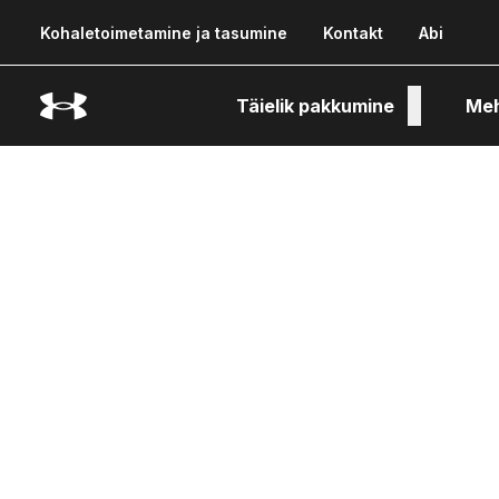
Kohaletoimetamine ja tasumine
Kontakt
Abi
Täielik pakkumine
Me
Tehn