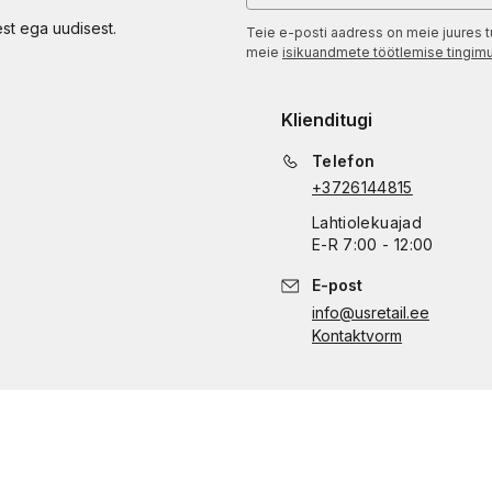
est ega uudisest.
Teie e-posti aadress on meie juures t
meie
isikuandmete töötlemise tingim
Klienditugi
Telefon
+3726144815
Lahtiolekuajad
E
-
R
7:00 - 12:00
E-post
info@usretail.ee
Kontaktvorm