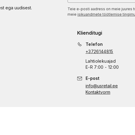
est ega uudisest.
Teie e-posti aadress on meie juures t
meie
isikuandmete töötlemise tingim
Klienditugi
Telefon
+3726144815
Lahtiolekuajad
E
-
R
7:00 - 12:00
E-post
info@usretail.ee
Kontaktvorm