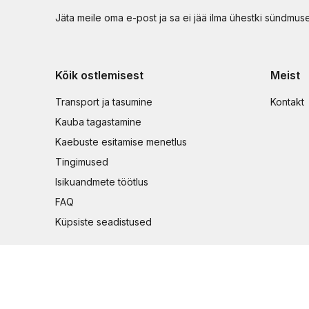
Jäta meile oma e-post ja sa ei jää ilma ühestki sündmus
Kõik ostlemisest
Meist
Transport ja tasumine
Kontakt
Kauba tagastamine
Kaebuste esitamise menetlus
Tingimused
Isikuandmete töötlus
FAQ
Küpsiste seadistused