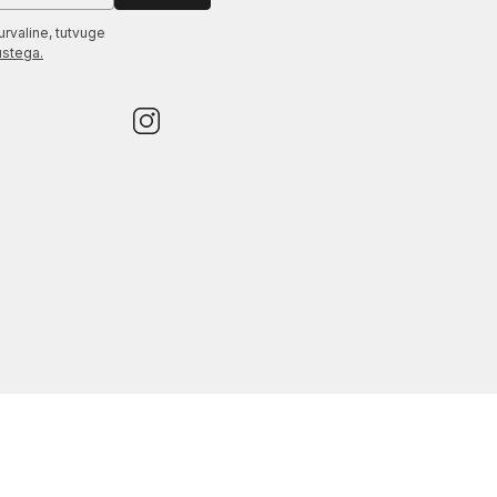
urvaline, tutvuge
ustega.