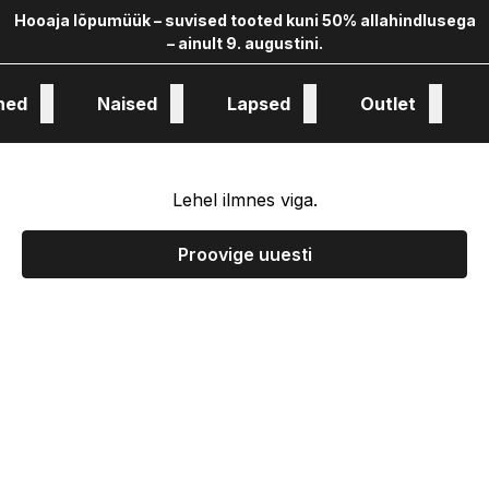
Hooaja lõpumüük – suvised tooted kuni 50% allahindlusega
– ainult 9. augustini.
hed
Naised
Lapsed
Outlet
oloogia ja kollekstioon
Lehel ilmnes viga.
Proovige uuesti