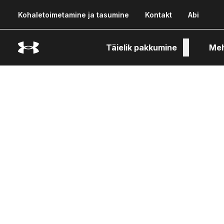
Kohaletoimetamine ja tasumine
Kontakt
Abi
Täielik pakkumine
Me
Tehn