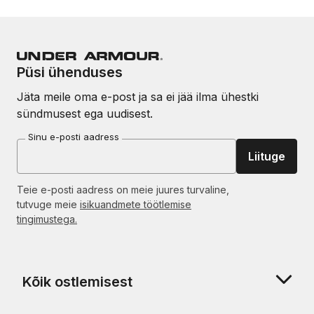
Püsi ühenduses
Jäta meile oma e-post ja sa ei jää ilma ühestki
sündmusest ega uudisest.
Sinu e-posti aadress
Liituge
Teie e-posti aadress on meie juures turvaline,
tutvuge meie
isikuandmete töötlemise
tingimustega.
Kõik ostlemisest