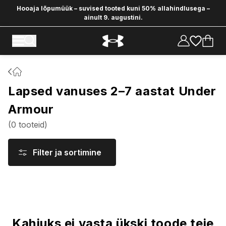
Hooaja lõpumüük – suvised tooted kuni 50% allahindlusega –
ainult 9. augustini.
Lapsed vanuses 2–7 aastat Under
Armour
(
0
tooteid
)
Filter ja sortimine
Tooted
Kahjuks ei vasta ükski toode teie