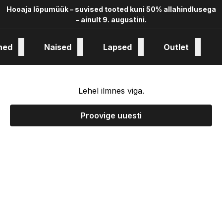
Hooaja lõpumüük – suvised tooted kuni 50% allahindlusega
– ainult 9. augustini.
hed
Naised
Lapsed
Outlet
oloogia ja kollekstioon
Lehel ilmnes viga.
Proovige uuesti