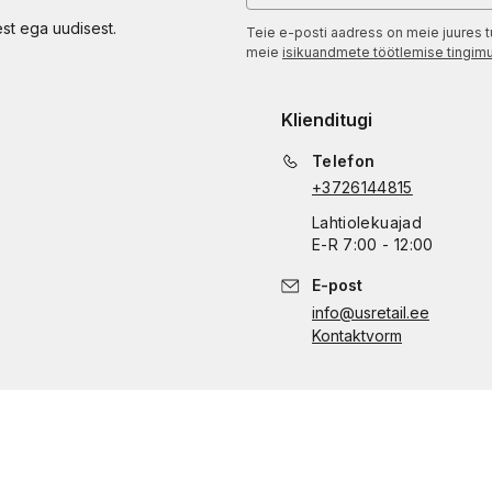
est ega uudisest.
Teie e-posti aadress on meie juures t
meie
isikuandmete töötlemise tingim
Klienditugi
Telefon
+3726144815
Lahtiolekuajad
E
-
R
7:00 - 12:00
E-post
info@usretail.ee
Kontaktvorm