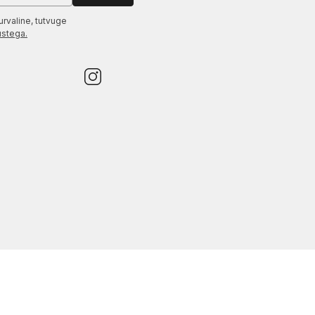
urvaline, tutvuge
ustega.