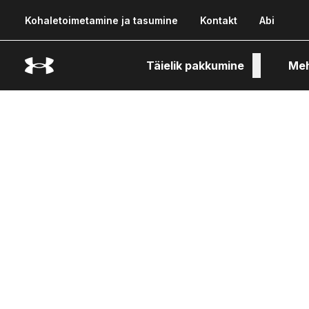
Kohaletoimetamine ja tasumine
Kontakt
Abi
Täielik pakkumine
Me
Tehn