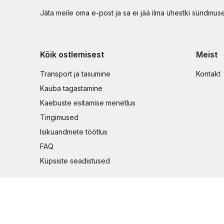
Jäta meile oma e-post ja sa ei jää ilma ühestki sündmus
Kõik ostlemisest
Meist
Transport ja tasumine
Kontakt
Kauba tagastamine
Kaebuste esitamise menetlus
Tingimused
Isikuandmete töötlus
FAQ
Küpsiste seadistused