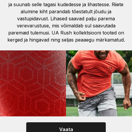
ja suunab selle tagasi kudedesse ja lihastesse. Riiete
alumine kiht parandab tõestatult jõudu ja
vastupidavust. Lihased saavad palju parema
verevarustuse, mis võimaldab sul saavutada
paremaid tulemusi. UA Rush kollektsiooni tooted on
kerged ja hingavad ning seljas peaaegu märkamatud.
Vaata