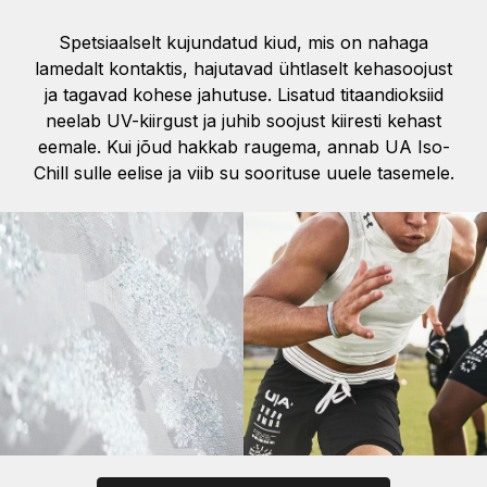
Spetsiaalselt kujundatud kiud, mis on nahaga
lamedalt kontaktis, hajutavad ühtlaselt kehasoojust
ja tagavad kohese jahutuse. Lisatud titaandioksiid
neelab UV-kiirgust ja juhib soojust kiiresti kehast
eemale. Kui jõud hakkab raugema, annab UA Iso-
Chill sulle eelise ja viib su soorituse uuele tasemele.