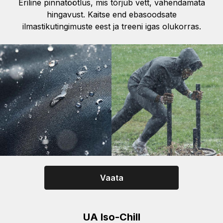
Eriline pinnatöötlus, mis tõrjub vett, vähendamata
hingavust. Kaitse end ebasoodsate
ilmastikutingimuste eest ja treeni igas olukorras.
Vaata
UA Iso-Chill