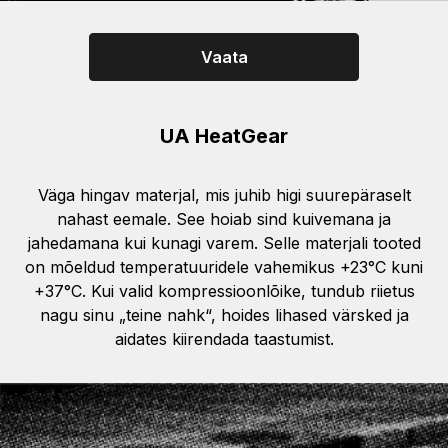
Vaata
UA HeatGear
Väga hingav materjal, mis juhib higi suurepäraselt
nahast eemale. See hoiab sind kuivemana ja
jahedamana kui kunagi varem. Selle materjali tooted
on mõeldud temperatuuridele vahemikus +23°C kuni
+37°C. Kui valid kompressioonlõike, tundub riietus
nagu sinu „teine nahk“, hoides lihased värsked ja
aidates kiirendada taastumist.