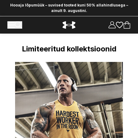
Hooaja lõpumüük – suvised tooted kuni 50% allahindlusega –
ainult 9. augustini.
Tehnoloogia ja kollekstioonid
Under Armour
Limiteeritud kollektsioonid