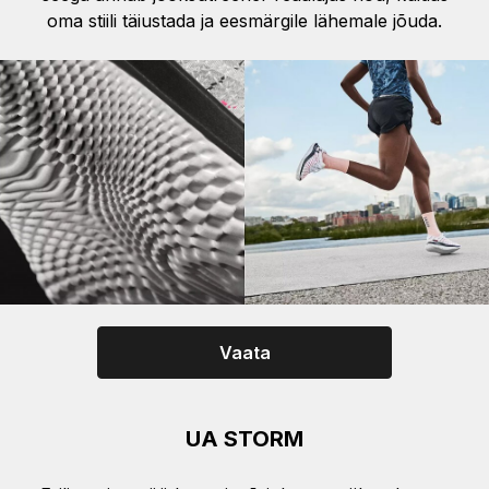
oma stiili täiustada ja eesmärgile lähemale jõuda.
Vaata
UA STORM