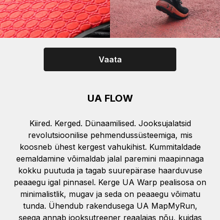
Vaata
UA FLOW
Kiired. Kerged. Dünaamilised. Jooksujalatsid
revolutsioonilise pehmendussüsteemiga, mis
koosneb ühest kergest vahukihist. Kummitaldade
eemaldamine võimaldab jalal paremini maapinnaga
kokku puutuda ja tagab suurepärase haarduvuse
peaaegu igal pinnasel. Kerge UA Warp pealisosa on
minimalistlik, mugav ja seda on peaaegu võimatu
tunda. Ühendub rakendusega UA MapMyRun,
seega annab jooksutreener reaalajas nõu, kuidas