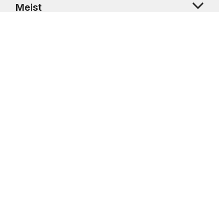
Meist
Klienditugi
Copyright © 2026 USRetail CZ s.r.o., U Hvězdy 1451/4