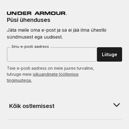
Püsi ühenduses
Jäta meile oma e-post ja sa ei jää ilma ühestki
sündmusest ega uudisest.
Sinu e-posti aadress
Liituge
Teie e-posti aadress on meie juures turvaline,
tutvuge meie
isikuandmete töötlemise
tingimustega.
Kõik ostlemisest