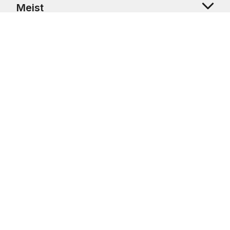
Meist
Klienditugi
Copyright © 2026 USRetail CZ s.r.o., U Hvězdy 1451/4