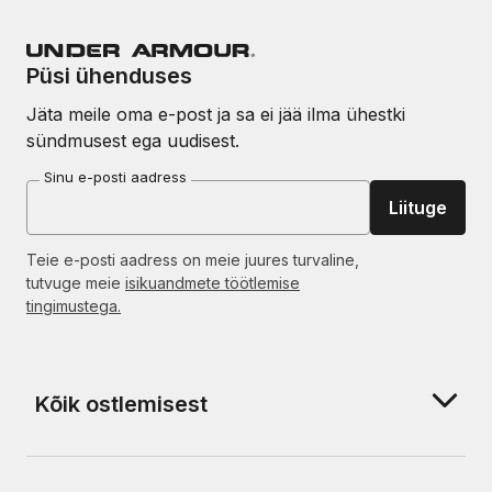
Püsi ühenduses
Jäta meile oma e-post ja sa ei jää ilma ühestki
sündmusest ega uudisest.
Sinu e-posti aadress
Liituge
Teie e-posti aadress on meie juures turvaline,
tutvuge meie
isikuandmete töötlemise
tingimustega.
Kõik ostlemisest