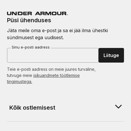
Püsi ühenduses
Jäta meile oma e-post ja sa ei jää ilma ühestki
sündmusest ega uudisest.
Sinu e-posti aadress
Liituge
Teie e-posti aadress on meie juures turvaline,
tutvuge meie
isikuandmete töötlemise
tingimustega.
Kõik ostlemisest