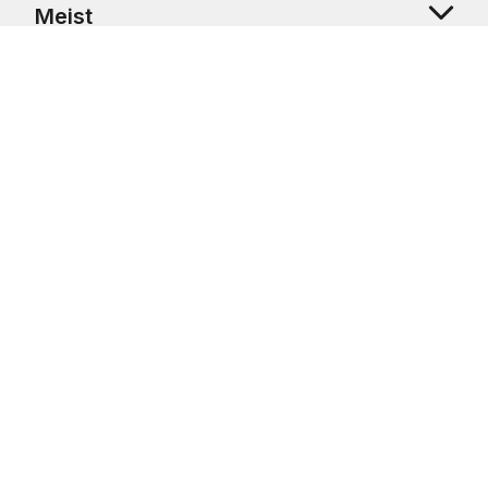
Meist
Klienditugi
Copyright © 2026 USRetail CZ s.r.o., U Hvězdy 1451/4