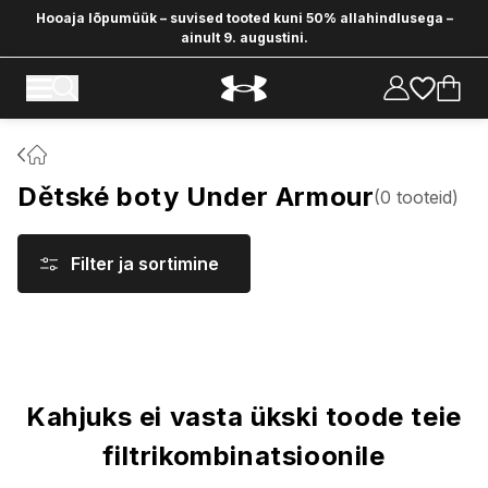
Hooaja lõpumüük – suvised tooted kuni 50% allahindlusega –
ainult 9. augustini.
Dětské boty Under Armour
(
0
tooteid
)
Filter ja sortimine
Tooted
Kahjuks ei vasta ükski toode teie
filtrikombinatsioonile