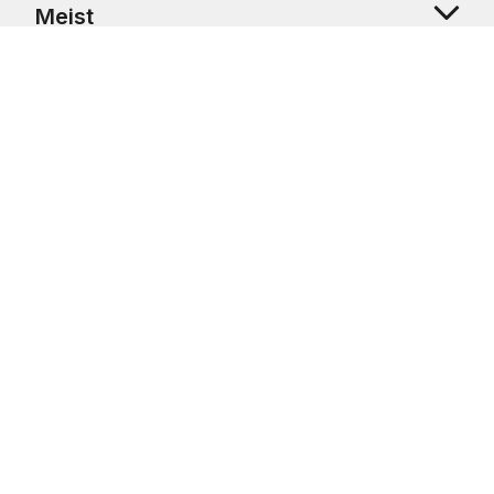
Meist
Klienditugi
Copyright © 2026 USRetail CZ s.r.o., U Hvězdy 1451/4