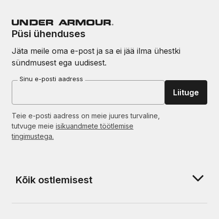
Püsi ühenduses
Jäta meile oma e-post ja sa ei jää ilma ühestki
sündmusest ega uudisest.
Sinu e-posti aadress
Liituge
Teie e-posti aadress on meie juures turvaline,
tutvuge meie
isikuandmete töötlemise
tingimustega.
Kõik ostlemisest