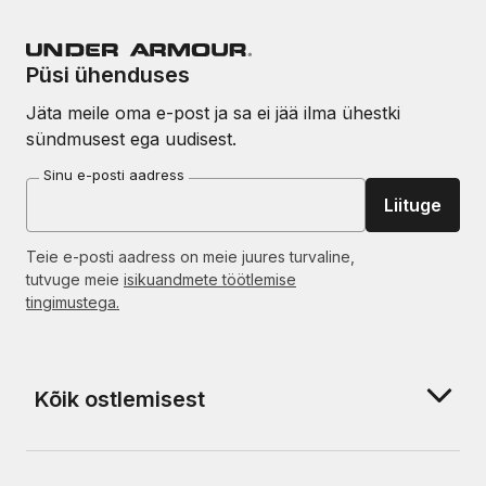
Püsi ühenduses
Jäta meile oma e-post ja sa ei jää ilma ühestki
sündmusest ega uudisest.
Sinu e-posti aadress
Liituge
Teie e-posti aadress on meie juures turvaline,
tutvuge meie
isikuandmete töötlemise
tingimustega.
Kõik ostlemisest