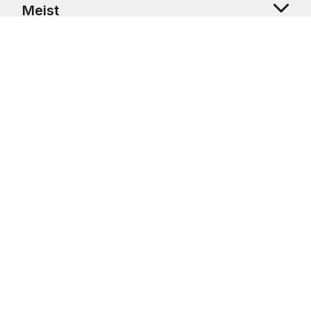
Meist
Klienditugi
Copyright © 2026 USRetail CZ s.r.o., U Hvězdy 1451/4