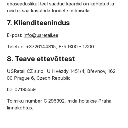
ebaseaduslikul teel saadud kaardid on kehtetud ja
neid ei saa kasutada toodete ostmiseks.
7. Klienditeenindus
E-post:
info@usretail.ee
Telefon: +3726144815, E-R 9:00 - 17:00
8. Teave ettevõttest
USRetail CZ s.r.o. U Hvězdy 1451/4, Břevnov, 162
00 Prague 6, Czech Republic
ID 07195559
Toimiku number C 296392, mida hoitakse Praha
linnakohtus.