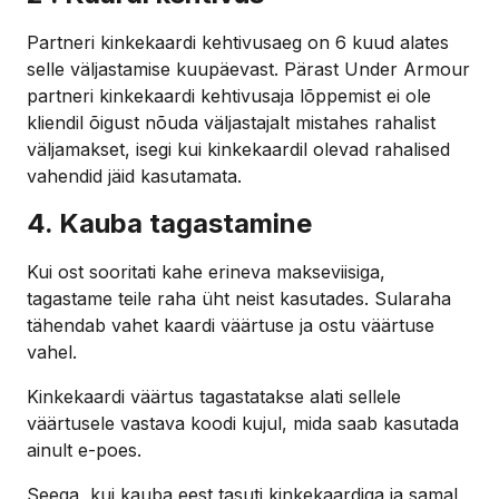
Partneri kinkekaardi kehtivusaeg on 6 kuud alates
selle väljastamise kuupäevast. Pärast Under Armour
partneri kinkekaardi kehtivusaja lõppemist ei ole
kliendil õigust nõuda väljastajalt mistahes rahalist
väljamakset, isegi kui kinkekaardil olevad rahalised
vahendid jäid kasutamata.
4. Kauba tagastamine
Kui ost sooritati kahe erineva makseviisiga,
tagastame teile raha üht neist kasutades. Sularaha
tähendab vahet kaardi väärtuse ja ostu väärtuse
vahel.
Kinkekaardi väärtus tagastatakse alati sellele
väärtusele vastava koodi kujul, mida saab kasutada
ainult e-poes.
Seega, kui kauba eest tasuti kinkekaardiga ja samal