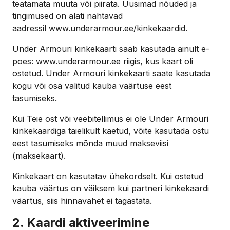
teatamata muuta või piirata. Uusimad nõuded ja
tingimused on alati nähtavad
aadressil
www.underarmour.ee/kinkekaardid
.
Under Armouri kinkekaarti saab kasutada ainult e-
poes:
www.underarmour.ee
riigis, kus kaart oli
ostetud. Under Armouri kinkekaarti saate kasutada
kogu või osa valitud kauba väärtuse eest
tasumiseks.
Kui Teie ost või veebitellimus ei ole Under Armouri
kinkekaardiga täielikult kaetud, võite kasutada ostu
eest tasumiseks mõnda muud makseviisi
(maksekaart).
Kinkekaart on kasutatav ühekordselt. Kui ostetud
kauba väärtus on väiksem kui partneri kinkekaardi
väärtus, siis hinnavahet ei tagastata.
2. Kaardi aktiveerimine