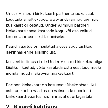
Under Armouri kinkekaarti partnerite jaoks saab
kasutada ainult e-poes:
www.underarmour.ee
riigis,
kus kaart oli ostetud. Under Armouri partneri
kinkekaarti saate kasutada kogu või osa valitud
kauba väärtuse eest tasumiseks.
Kaardi väärtus on näidatud algses soovituslikus
jaehinnas enne allahindlust.
Kui veebitellimus ei ole Under Armouri kinkekaardiga
täielikult kaetud, võite kasutada ostu eest tasumiseks
mõnda muud makseviisi (maksekaart).
Partneri kinkekaart on kasutatav ühekordselt. Kui
ostetud kauba väärtus on väiksem kui partneri
kinkekaardi väärtus, siis hinnavahet ei tagastata.
2 . Kaardi kehtivus