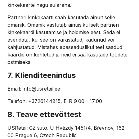
kinkekaarte nagu sularaha.
Partneri kinkekaarti saab kasutada ainult selle
omanik. Omanik vastutab ainuisikuliselt partneri
kinkekaardi kasutamise ja hoidmise eest. Seda ei
asendata, kui see on varastatud, kadunud või
kahjustatud. Mistahes ebaseaduslikul teel saadud
kaardid on kehtetud ja neid ei saa kasutada toodete
ostmiseks.
7. Klienditeenindus
Email: info@usretail.ee
Telefon: +3726144815, E-R 9:00 - 17:00
8. Teave ettevõttest
USRetail CZ s.r.o. U Hvězdy 1451/4, Břevnov, 162
00 Prague 6, Czech Republic