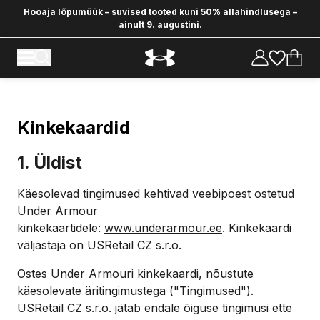
Hooaja lõpumüük – suvised tooted kuni 50% allahindlusega –
ainult 9. augustini.
Kinkekaardid
1. Üldist
Käesolevad tingimused kehtivad veebipoest ostetud
Under Armour
kinkekaartidele:
www.underarmour.ee
. Kinkekaardi
väljastaja on USRetail CZ s.r.o.
Ostes Under Armouri kinkekaardi, nõustute
käesolevate äritingimustega ("Tingimused").
USRetail CZ s.r.o. jätab endale õiguse tingimusi ette