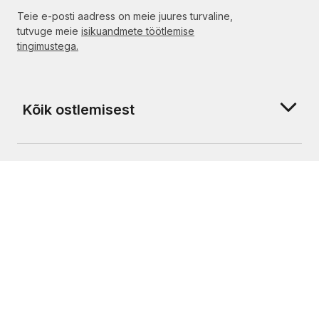
Teie e-posti aadress on meie juures turvaline,
tutvuge meie
isikuandmete töötlemise
tingimustega.
Kõik ostlemisest
Meist
Klienditugi