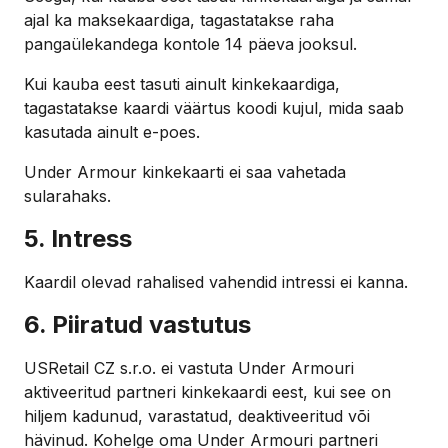
ajal ka maksekaardiga, tagastatakse raha
pangaülekandega kontole 14 päeva jooksul.
Kui kauba eest tasuti ainult kinkekaardiga,
tagastatakse kaardi väärtus koodi kujul, mida saab
kasutada ainult e-poes.
Under Armour kinkekaarti ei saa vahetada
sularahaks.
5. Intress
Kaardil olevad rahalised vahendid intressi ei kanna.
6. Piiratud vastutus
USRetail CZ s.r.o. ei vastuta Under Armouri
aktiveeritud partneri kinkekaardi eest, kui see on
hiljem kadunud, varastatud, deaktiveeritud või
hävinud. Kohelge oma Under Armouri partneri