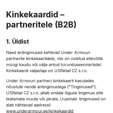
Kinkekaardid –
partneritele (B2B)
1. Üldist
Need äritingimused kehtivad Under Armouri
partnerite kinkekaartidele, mis on ostetud ettevõtte
müügi kaudu või välja antud turunduseesmärkidel.
Kinkekaardi väljastaja on USRetail CZ s.r.o.
Under Armouri partneri kinkekaarti kasutades
nõustute nende äritingimustega ("Tingimused").
USRetail CZ s.r.o. jätab endale õiguse tingimusi ette
teatamata muuta või piirata. Uusimad tingimused on
alati nähtavad aadressil
www.underarmour.ee/kinkekaardid
.